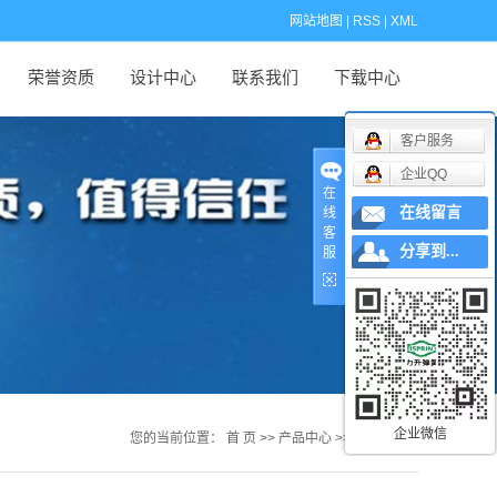
网站地图
|
RSS
|
XML
荣誉资质
设计中心
联系我们
下载中心
闻
客户服务
闻
企业QQ
在
识
在线留言
线
客
分享到...
服
企业微信
您的当前位置：
首 页
>>
产品中心
>>
波形弹簧