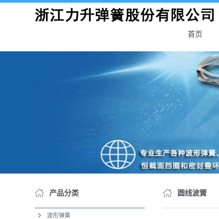
首页
产品分类
圆线波簧
波形弹簧