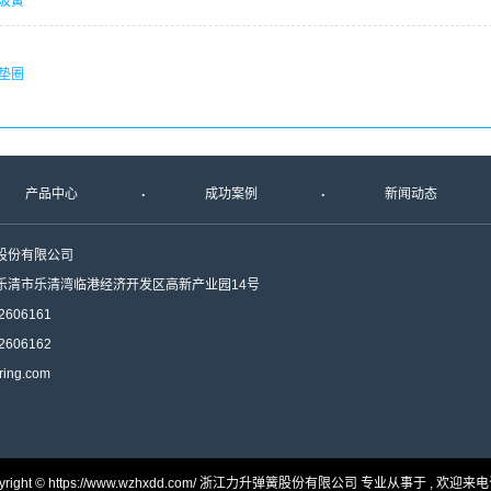
波簧
垫圈
产品中心
成功案例
新闻动态
股份有限公司
乐清市乐清湾临港经济开发区高新产业园14号
2606161
2606162
ing.com
yright © https://www.wzhxdd.com/ 浙江力升弹簧股份有限公司 专业从事于 , 欢迎来