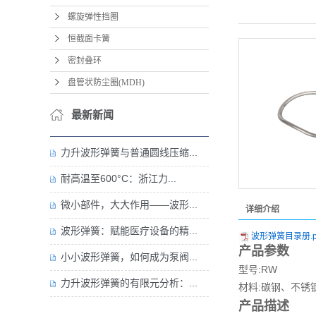
螺旋弹性挡圈
恒截面卡簧
密封叠环
盘管状防尘圈(MDH)
最新新闻
力升波形弹簧与普通圆线压缩...
耐高温至600°C：浙江力...
微小部件，大大作用——波形...
详细介绍
波形弹簧：赋能医疗设备的精...
波形弹簧目录册.p
产品参数
小小波形弹簧，如何成为泵阀...
型号:RW
规
力升波形弹簧的有限元分析：...
材料:碳钢、不
产品描述