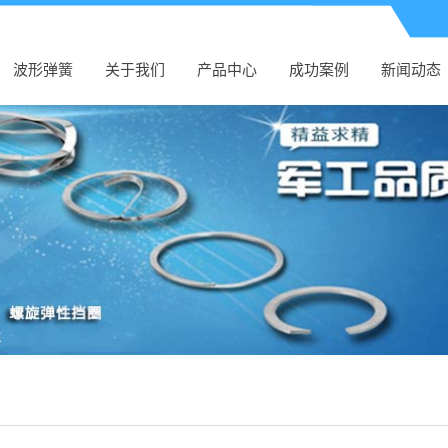
波形弹簧
关于我们
产品中心
成功案例
新闻动态
公司简介
波形弹簧
合作案例
公司新
螺旋弹性挡圈
荣誉资质
行业新
恒截面卡簧
设计中心
技术知
密封叠环
盘管状防尘圈
(MDH)