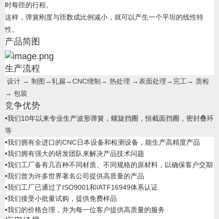
时每匝的行程。
这样，弹簧刚度与匝数成比例减小，就可以产生一个平坦的线性特
性。
产品简图
生产流程
设计 → 制图→轧扁→CNC绕制→ 热处理 →表面处理→完工→ 质检
→ 包装
竞争优势
•我们10年以来专业生产波形弹簧，螺旋挡圈，恒截面挡圈，密封叠环
等
•
我们拥有全进口的CNC日本设备和检测设备，能生产高精度产品
•
我们拥有强大的研发团队来解决产品技术问题
•
我们工厂备有几百种不同材质、不同规格的原材料，以确保客户交期
•
我们曾为许多世界著名公司提供高质量的产品
•
我们工厂已通过了
ISO9001
和
IATF16949体系
认证
•我们
接受小批量试购，提供免费样品
•
我们的价格合理，并为每一位客户提供高质量的服务